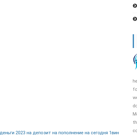
h
fo
we
do
Me
th
co
еньги 2023 на депозит на пополнение на сегодня 1вин