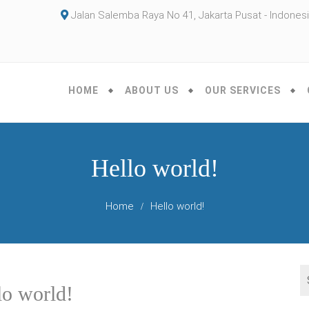
Jalan Salemba Raya No 41, Jakarta Pusat - Indones
HOME
ABOUT US
OUR SERVICES
Hello world!
Home
Hello world!
lo world!