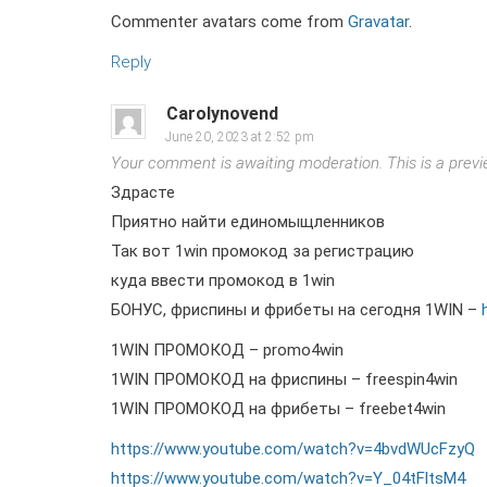
Commenter avatars come from
Gravatar
.
Reply
Carolynovend
June 20, 2023 at 2:52 pm
Your comment is awaiting moderation. This is a previe
Здрасте
Приятно найти единомыщленников
Так вот 1win промокод за регистрацию
куда ввести промокод в 1win
БОНУС, фриспины и фрибеты на сегодня 1WIN –
1WIN ПРОМОКОД – promo4win
1WIN ПРОМОКОД на фриспины – freespin4win
1WIN ПРОМОКОД на фрибеты – freebet4win
https://www.youtube.com/watch?v=4bvdWUcFzyQ
https://www.youtube.com/watch?v=Y_04tFltsM4