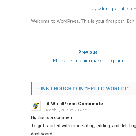
by
admin_portal
on
M
Welcome to WordPress. This is your first post. Edit or
Previous
Phasellus at enim massa aliquam
ONE THOUGHT ON “
HELLO WORLD!
”
A WordPress Commenter
March 1, 2019 at 7:14 am
Hi, this is a comment.
To get started with moderating, editing, and delet
dashboard.