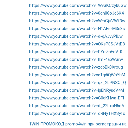
https://www.youtube.com/watch?v=WvSKCzyb0Gw
https://www.youtube.com/watch?v=0qn88oJc6K4
https://www.youtube.com/watch?v=WrxGjuVWf3w
https://www.youtube.com/watch?v=N1AEs-M3n3s
https://www.youtube.com/watch?v=d-qAJvyPlUw
https://www.youtube.com/watch?v=OKsP8SJVtD8
https://www.youtube.com/watch?v=PYrrZnFeV-0
https://www.youtube.com/watch?v=llm-4apWSrw
https://www.youtube.com/watch?v=zdbBk0Xroug
https://www.youtube.com/watch?v=c1qdiQWhYhM
https://www.youtube.com/watch?v=qz_2LPNSC_Q
https://www.youtube.com/watch?v=lpENRysdV4M
https://www.youtube.com/watch?v=G0aKHwa-DFI
https://www.youtube.com/watch?v=d_22LxpN6nA
https://www.youtube.com/watch?v=oRNyTHXSyfc
1WIN ПРОМОКОД promo4win при регистрации на д