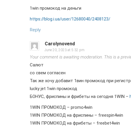
1win промокод на деньги
https://blog.i.ua/user/12680040/2408123/
Reply
Carolynovend
June 20, 2023 at 5:32 pm
Your comment is awaiting moderation. This is a previe
Салют
со свем согласен
Так же хочу добавит 1вин промокод при регист
lucky jet 1win промокод
БОНУС, фриспины и фрибеты на сегодня 1WIN –
1WIN ПРОМОКОД – promo4win
1WIN ПРОМОКОД на фриспины – freespin4win
1WIN ПРОМОКОД на фрибеты – freebet4win