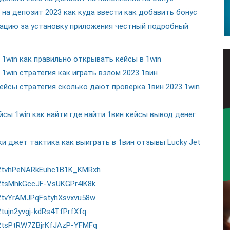
на депозит 2023 как куда ввести как добавить бонус
ацию за установку приложения честный подробный
win как правильно открывать кейсы в 1win
win стратегия как играть взлом 2023 1вин
йсы стратегия сколько дают проверка 1вин 2023 1win
сы 1win как найти где найти 1вин кейсы вывод денег
и джет тактика как выиграть в 1вин отзывы Lucky Jet
5Vx2tvhPeNARkEuhc1B1K_KMRxh
Vx2tsMhkGccJF-VsUKGPr4lK8k
Vx2tvYrAMJPqFstyhXsvxvu58w
2tujn2yvgj-kdRs4TfPrfXfq
Vx2tsPtRW7ZBjrKfJAzP-YFMFq