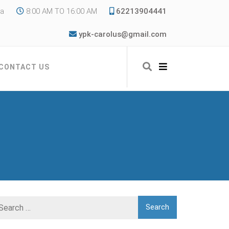
ia
8:00 AM TO 16:00 AM
62213904441
ypk-carolus@gmail.com
CONTACT US