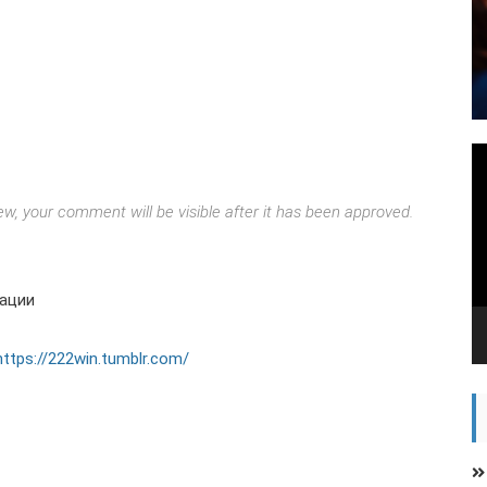
V
Pl
w, your comment will be visible after it has been approved.
рации
https://222win.tumblr.com/